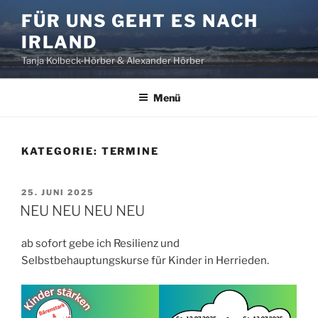
Zum
FÜR UNS GEHT ES NACH
Inhalt
IRLAND
springen
Tanja Kolbeck-Hörber & Alexander Hörber
Menü
KATEGORIE:
TERMINE
VERÖFFENTLICHT
25. JUNI 2025
AM
NEU NEU NEU NEU
ab sofort gebe ich Resilienz und
Selbstbehauptungskurse für Kinder in Herrieden.