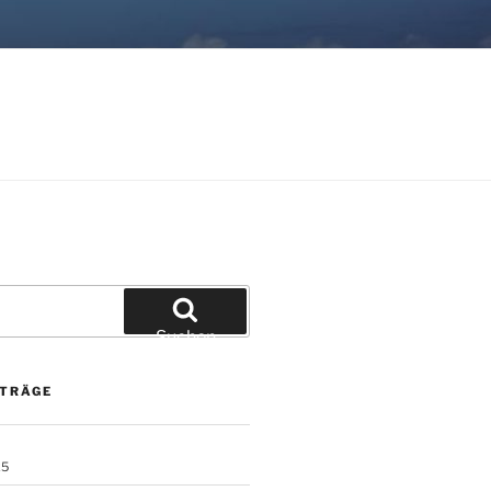
Suchen
ITRÄGE
25