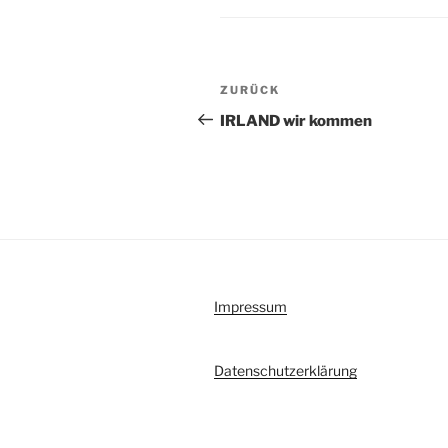
Beitragsnavigation
Vorheriger
ZURÜCK
Beitrag
IRLAND wir kommen
Impressum
Datenschutzerklärung