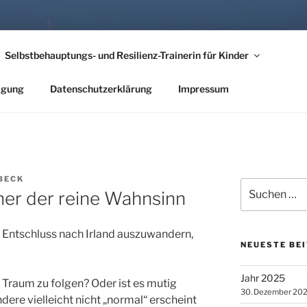
EHT ES NACH IRLAND
Selbstbehauptungs- und Resilienz-Trainerin für Kinder
nder Hörber
tigung
Datenschutzerklärung
Impressum
BECK
Suche
her der reine Wahnsinn
nach:
m Entschluss nach Irland auszuwandern,
NEUESTE BE
Jahr 2025
m Traum zu folgen? Oder ist es mutig
30. Dezember 20
dere vielleicht nicht „normal“ erscheint