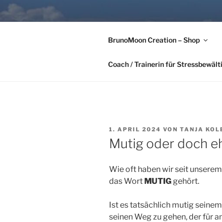
Zum
Inhalt
FÜR UNS G
springen
BrunoMoon Creation – Shop
Tanja Kolbeck-Hörber & Alexa
Coach / Trainerin für Stressbewäl
VERÖFFENTLICHT
1. APRIL 2024
VON
TANJA KOL
AM
Mutig oder doch e
Wie oft haben wir seit unsere
das Wort
MUTIG
gehört.
Ist es tatsächlich mutig seine
seinen Weg zu gehen, der für an