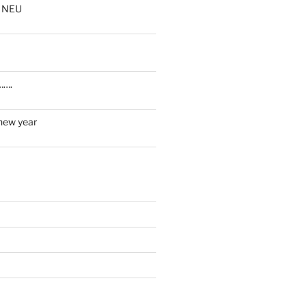
 NEU
…….
new year