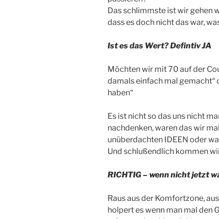
Das schlimmste ist wir gehen wi
dass es doch nicht das war, was
Ist es das Wert? Defintiv JA
Möchten wir mit 70 auf der Cou
damals einfach mal gemacht“ o
haben“
Es ist nicht so das uns nicht 
nachdenken, waren das wir mal
unüberdachten IDEEN oder war 
Und schlußendlich kommen wir
RICHTIG – wenn nicht jetzt 
Raus aus der Komfortzone, aus 
holpert es wenn man mal den G