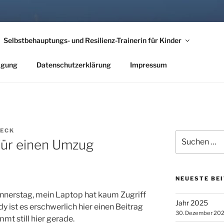
EHT ES NACH IRLAND
Selbstbehauptungs- und Resilienz-Trainerin für Kinder
nder Hörber
tigung
Datenschutzerklärung
Impressum
BECK
Suche
 für einen Umzug
nach:
NEUESTE BE
Donnerstag, mein Laptop hat kaum Zugriff
Jahr 2025
y ist es erschwerlich hier einen Beitrag
30. Dezember 20
mt still hier gerade.