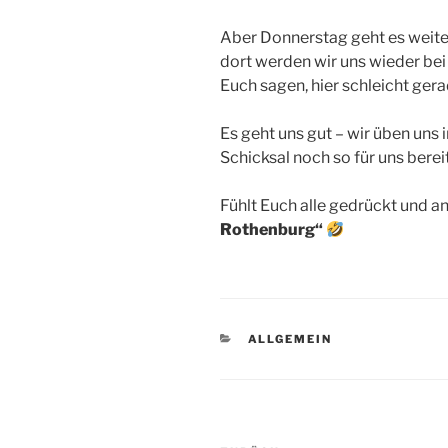
Aber Donnerstag geht es weiter
dort werden wir uns wieder be
Euch sagen, hier schleicht gerad
Es geht uns gut – wir üben uns
Schicksal noch so für uns bereit
Fühlt Euch alle gedrückt und a
Rothenburg“
KATEGORIEN
ALLGEMEIN
Beitragsnavigation