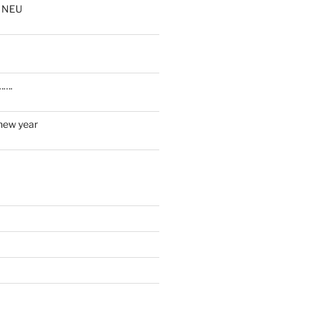
 NEU
…….
new year