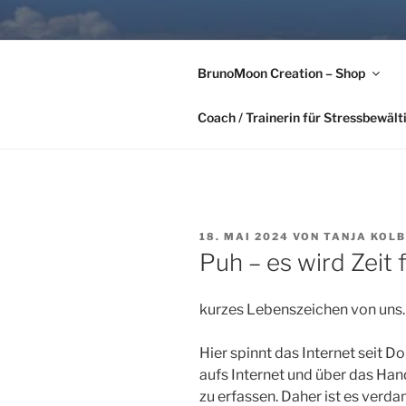
Zum
Inhalt
FÜR UNS G
springen
BrunoMoon Creation – Shop
Tanja Kolbeck-Hörber & Alexa
Coach / Trainerin für Stressbewäl
VERÖFFENTLICHT
18. MAI 2024
VON
TANJA KOL
AM
Puh – es wird Zeit
kurzes Lebenszeichen von uns.
Hier spinnt das Internet seit 
aufs Internet und über das Hand
zu erfassen. Daher ist es verdam