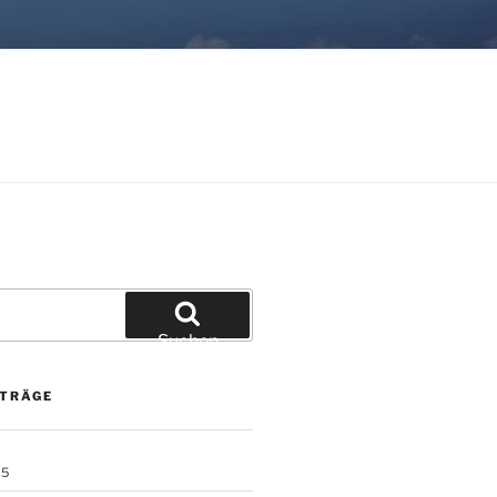
Suchen
ITRÄGE
25