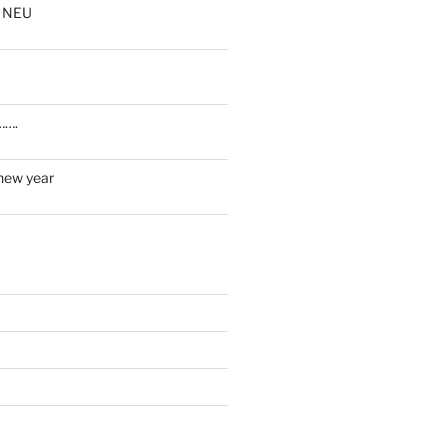
 NEU
…….
new year