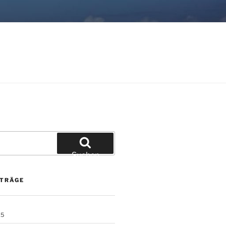
Suchen
ITRÄGE
25