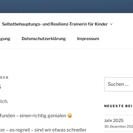
EHT ES NACH IRLAND
Selbstbehauptungs- und Resilienz-Trainerin für Kinder
nder Hörber
tigung
Datenschutzerklärung
Impressum
BECK
Suche
s
nach:
ich.
NEUESTE BE
unden – einen richtig genialen
Jahr 2025
30. Dezember 20
r – es regnet – sind wir etwas schneller