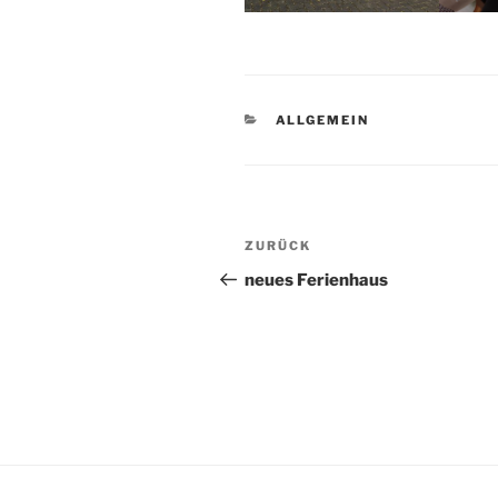
KATEGORIEN
ALLGEMEIN
Beitragsnavigation
Vorheriger
ZURÜCK
Beitrag
neues Ferienhaus