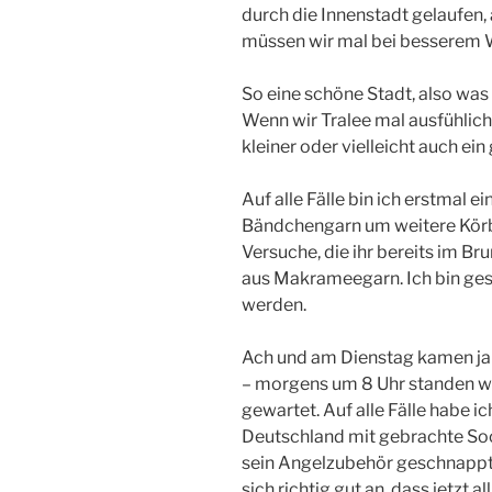
durch die Innenstadt gelaufen, 
müssen wir mal bei besserem 
So eine schöne Stadt, also was 
Wenn wir Tralee mal ausfühlich
kleiner oder vielleicht auch ein
Auf alle Fälle bin ich erstmal
Bändchengarn um weitere Körbe
Versuche, die ihr bereits im B
aus Makrameegarn. Ich bin ge
werden.
Ach und am Dienstag kamen ja 
– morgens um 8 Uhr standen w
gewartet. Auf alle Fälle habe i
Deutschland mit gebrachte Soc
sein Angelzubehör geschnappt. 
sich richtig gut an, dass jetzt al