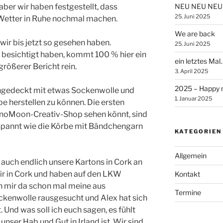
aber wir haben festgestellt, dass
NEU NEU NEU
25. Juni 2025
Wetter in Ruhe nochmal machen.
We are back
wir bis jetzt so gesehen haben.
25. Juni 2025
 besichtigt haben, kommt 100 % hier ein
ein letztes Mal
 größerer Bericht rein.
3. April 2025
2025 – Happy 
 eingedeckt mit etwas Sockenwolle und
1. Januar 2025
 herstellen zu können. Die ersten
runoMoon-Creativ-Shop sehen könnt, sind
spannt wie die Körbe mit Bändchengarn
KATEGORIEN
Allgemein
auch endlich unsere Kartons in Cork an
ir in Cork und haben auf den LKW
Kontakt
ch mir da schon mal meine aus
Termine
kenwolle rausgesucht und Alex hat sich
Und was soll ich euch sagen, es fühlt
l unser Hab und Gut in Irland ist. Wir sind