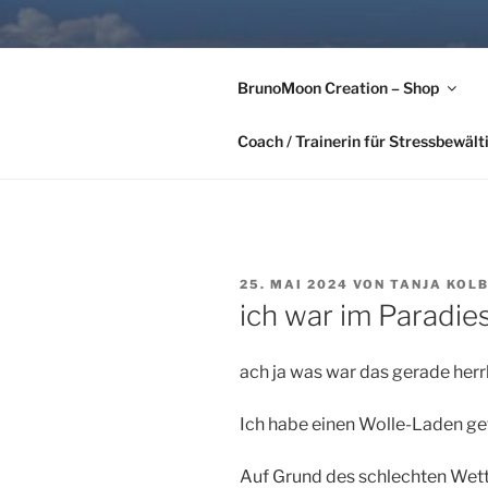
Zum
Inhalt
FÜR UNS G
springen
BrunoMoon Creation – Shop
Tanja Kolbeck-Hörber & Alexa
Coach / Trainerin für Stressbewäl
VERÖFFENTLICHT
25. MAI 2024
VON
TANJA KOL
AM
ich war im Paradie
ach ja was war das gerade herrl
Ich habe einen Wolle-Laden gef
Auf Grund des schlechten Wette