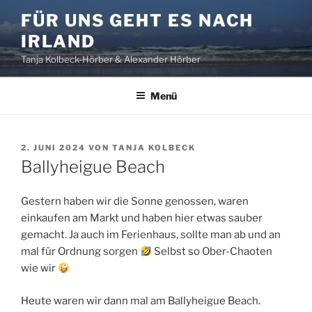
Zum
FÜR UNS GEHT ES NACH
Inhalt
IRLAND
springen
Tanja Kolbeck-Hörber & Alexander Hörber
Menü
VERÖFFENTLICHT
2. JUNI 2024
VON
TANJA KOLBECK
AM
Ballyheigue Beach
Gestern haben wir die Sonne genossen, waren
einkaufen am Markt und haben hier etwas sauber
gemacht. Ja auch im Ferienhaus, sollte man ab und an
mal für Ordnung sorgen
Selbst so Ober-Chaoten
wie wir
Heute waren wir dann mal am Ballyheigue Beach.