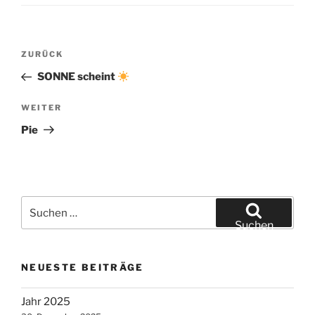
Beitragsnavigation
Vorheriger
ZURÜCK
Beitrag
SONNE scheint
Nächster
WEITER
Beitrag
Pie
Suche
nach:
Suchen
NEUESTE BEITRÄGE
Jahr 2025