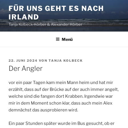
Zum
FÜR UNS GEHT ES NACH
Inhalt
IRLAND
springen
Tanja Kolbeck-Hörber & Alexander Hörber
Menü
VERÖFFENTLICHT
22. JUNI 2024
VON
TANJA KOLBECK
AM
Der Angler
vor ein paar Tagen kam mein Mann heim und hat mir
erzählt, dass auf der Brücke auf der auch immer angelt,
welche sind die fangen dort Krabben. Irgendwie war
mir in dem Moment schon klar, dass auch mein Alex
demnächst das ausprobieren wird.
Ein paar Stunden später wurde im Bus gesucht, ob er