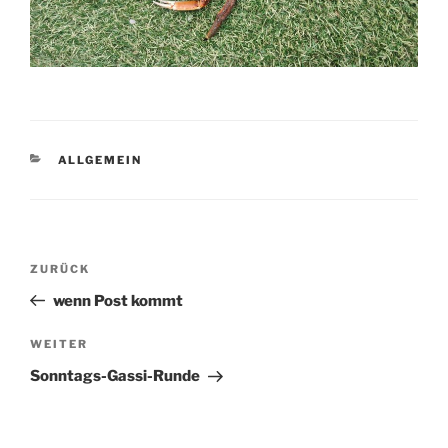
KATEGORIEN
ALLGEMEIN
Beitragsnavigation
Vorheriger
ZURÜCK
Beitrag
wenn Post kommt
Nächster
WEITER
Beitrag
Sonntags-Gassi-Runde