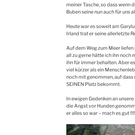
meiner Tasche, so dass wenn d
Buben seine nun auch für uns al
Heute war es soweit am Garylu
Irland trat er seine allerletzte 
Auf dem Weg zum Meer liefen m
all zu gerne hätte ich ihn noch
ihn für immer behalten. Aber es
viel kürzer als ein Menschenle
noch mit genommen, auf dass u
SEINEN Platz bekommt.
In ewigen Gedenken an unsere t
die Angst vor Hunden genomme
er alles so war – mach es gut !!!!