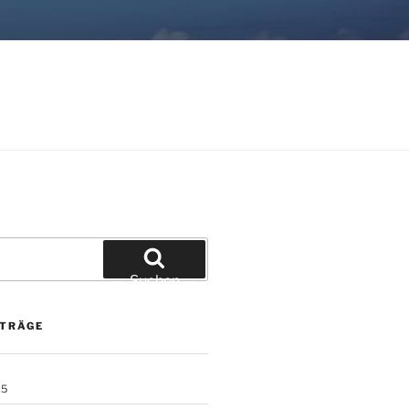
Suchen
ITRÄGE
25