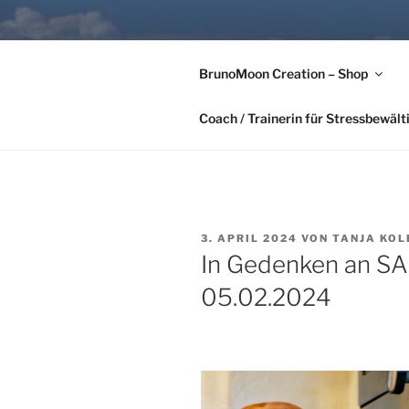
Zum
Inhalt
FÜR UNS G
springen
BrunoMoon Creation – Shop
Tanja Kolbeck-Hörber & Alexa
Coach / Trainerin für Stressbewäl
VERÖFFENTLICHT
3. APRIL 2024
VON
TANJA KOL
AM
In Gedenken an SA
05.02.2024