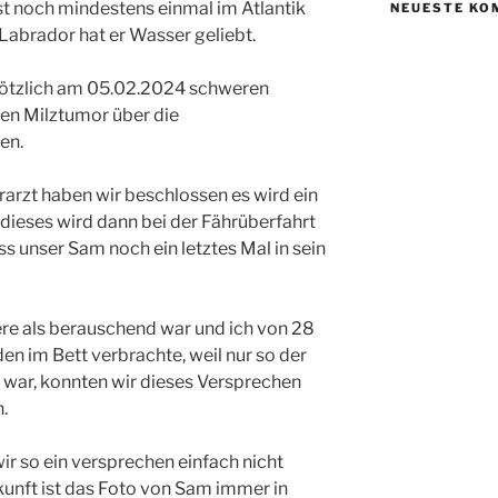
t noch mindestens einmal im Atlantik
NEUESTE KO
abrador hat er Wasser geliebt.
lötzlich am 05.02.2024 schweren
en Milztumor über die
en.
arzt haben wir beschlossen es wird ein
dieses wird dann bei der Fährüberfahrt
ss unser Sam noch ein letztes Mal in sein
ere als berauschend war und ich von 28
en im Bett verbrachte, weil nur so der
 war, konnten wir dieses Versprechen
.
ir so ein versprechen einfach nicht
kunft ist das Foto von Sam immer in