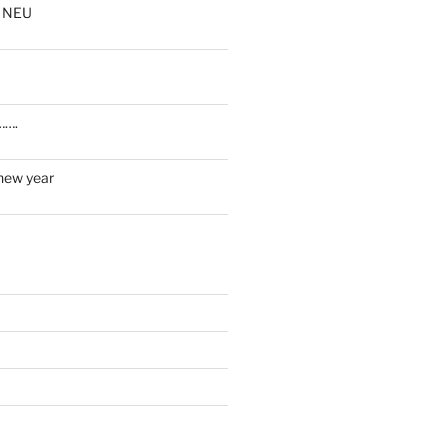
 NEU
…….
new year