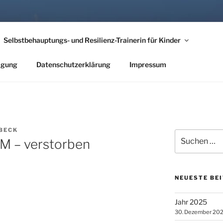
EHT ES NACH IRLAND
Selbstbehauptungs- und Resilienz-Trainerin für Kinder
nder Hörber
tigung
Datenschutzerklärung
Impressum
BECK
Suche
M – verstorben
nach:
NEUESTE BE
Jahr 2025
30. Dezember 20