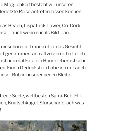
ie Möglichkeit besteht wir unseren
lerletzte Reise antreten lassen können.
cas Beach, Lispatrick Lower, Co. Cork
Reise – auch wenn nur als Bild – an.
ir schon die Tränen über das Gesicht
 mit genommen, ach all zu gerne hätte ich
 ist nun mal Fakt ein Hundeleben ist sehr
ben. Einen Gedenkstein habe ich mir auch
nser Bub in unserer neuen Bleibe
reue Seele, weltbesten Sami-Bub, Elli
n, Knutschkugel, Sturschädel ach was
!