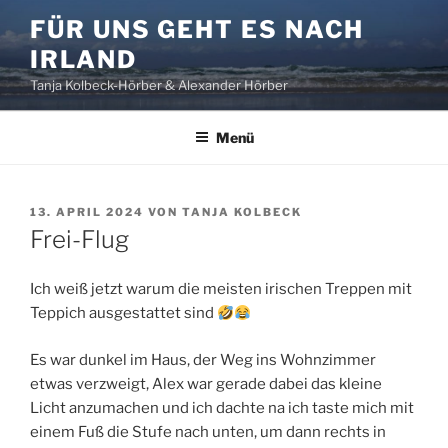
Zum
FÜR UNS GEHT ES NACH
Inhalt
IRLAND
springen
Tanja Kolbeck-Hörber & Alexander Hörber
Menü
VERÖFFENTLICHT
13. APRIL 2024
VON
TANJA KOLBECK
AM
Frei-Flug
Ich weiß jetzt warum die meisten irischen Treppen mit
Teppich ausgestattet sind
Es war dunkel im Haus, der Weg ins Wohnzimmer
etwas verzweigt, Alex war gerade dabei das kleine
Licht anzumachen und ich dachte na ich taste mich mit
einem Fuß die Stufe nach unten, um dann rechts in