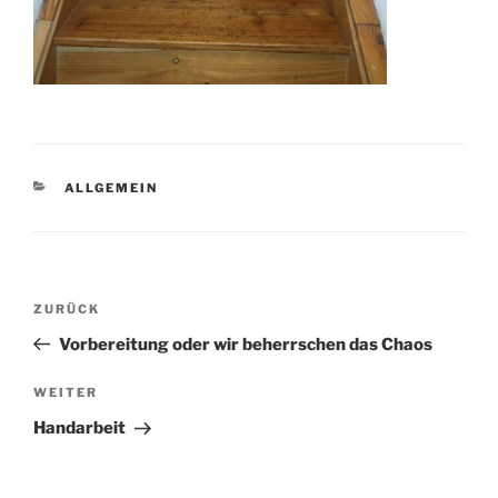
KATEGORIEN
ALLGEMEIN
Beitragsnavigation
Vorheriger
ZURÜCK
Beitrag
Vorbereitung oder wir beherrschen das Chaos
Nächster
WEITER
Beitrag
Handarbeit