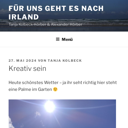
Zum
FÜR UNS GEHT ES NACH
Inhalt
IRLAND
springen
Tanja Kolbeck-Hörber & Alexander Hörber
Menü
VERÖFFENTLICHT
27. MAI 2024
VON
TANJA KOLBECK
AM
Kreativ sein
Heute schönstes Wetter – ja ihr seht richtig hier steht
eine Palme im Garten