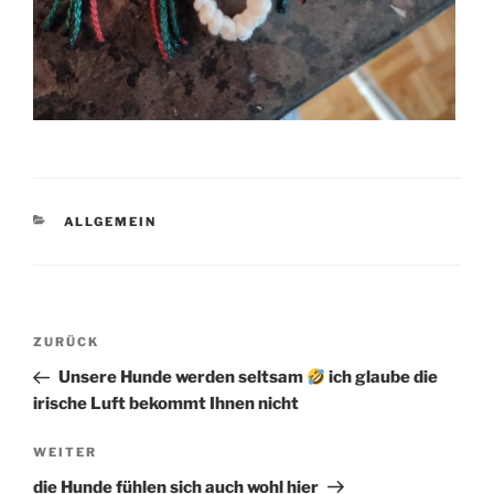
KATEGORIEN
ALLGEMEIN
Beitragsnavigation
Vorheriger
ZURÜCK
Beitrag
Unsere Hunde werden seltsam
ich glaube die
irische Luft bekommt Ihnen nicht
Nächster
WEITER
Beitrag
die Hunde fühlen sich auch wohl hier