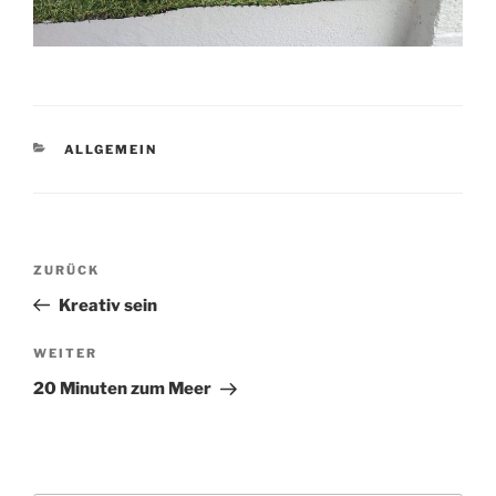
KATEGORIEN
ALLGEMEIN
Beitragsnavigation
Vorheriger
ZURÜCK
Beitrag
Kreativ sein
Nächster
WEITER
Beitrag
20 Minuten zum Meer