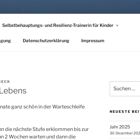
EHT ES NACH IRLAND
Selbstbehauptungs- und Resilienz-Trainerin für Kinder
nder Hörber
tigung
Datenschutzerklärung
Impressum
BECK
Suche
 Lebens
nach:
onate ganz schön in der Warteschleife
NEUESTE BE
Jahr 2025
nn die nächste Stufe erklommen bis zur
30. Dezember 20
nn 2 Wochen warten und dann die