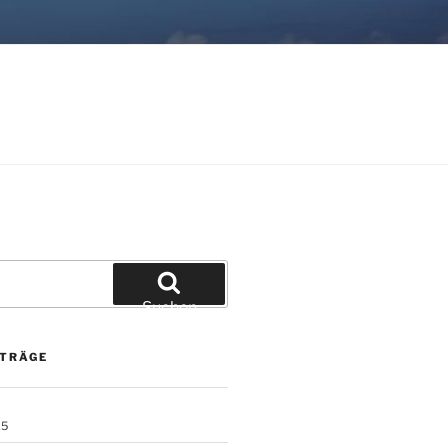
Suchen
ITRÄGE
25