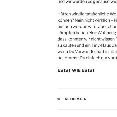
und wir würden es genauso wi
Hätten wir die tatsächliche Wo
können? Nein nicht wirklich – k
einfach werden wird, aber eher
kämpfen haben eine Wohnung z
dass konnten wir nicht wissen. 
zu kaufen und ein Tiny-Haus da
wenn Du Verwandschaft in Irlan
bekommst Du einfach nur vor-O
ES IST WIE ES IST
KATEGORIEN
ALLGEMEIN