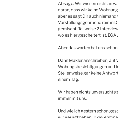
Absage. Wir wissen nicht an was
daran, dass wir keine Wohnung 
aber es sagt Dir auch niemand 
Vorstellungsgepräche rein in D
gemischt. Teilweise 2 Intervie
wo es hier gescheitert ist. EGA
Aber das warten hat uns schon 
Dann Makler anschreiben, au
Wohungsbesichtigungen und im
Stellenweise gar keine Antwo
einem Tag.
Wir haben nichts unversucht ge
immer mit uns.
Und wie ich gestern schon ges
wir gesagt haben „okay erstma