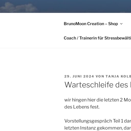
Zum
Inhalt
FÜR UNS G
springen
BrunoMoon Creation – Shop
Tanja Kolbeck-Hörber & Alexa
Coach / Trainerin für Stressbewäl
VERÖFFENTLICHT
29. JUNI 2024
VON
TANJA KOL
AM
Warteschleife des
wir hingen hier die letzten 2 M
des Lebens fest.
Vorstellungsgespräch Teil 1 da
letzten Instanz gekommen, da