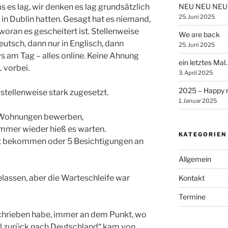
 es lag, wir denken es lag grundsätzlich
NEU NEU NEU
25. Juni 2025
in Dublin hatten. Gesagt hat es niemand,
woran es gescheitert ist. Stellenweise
We are back
eutsch, dann nur in Englisch, dann
25. Juni 2025
ws am Tag – alles online. Keine Ahnung
ein letztes Mal
L vorbei.
3. April 2025
2025 – Happy 
stellenweise stark zugesetzt.
1. Januar 2025
f Wohnungen bewerben,
mer wieder hieß es warten.
KATEGORIEN
rt bekommen oder 5 Besichtigungen an
Allgemein
lassen, aber die Warteschleife war
Kontakt
Termine
chrieben habe, immer an dem Punkt, wo
l zurück nach Deutschland“ kam von