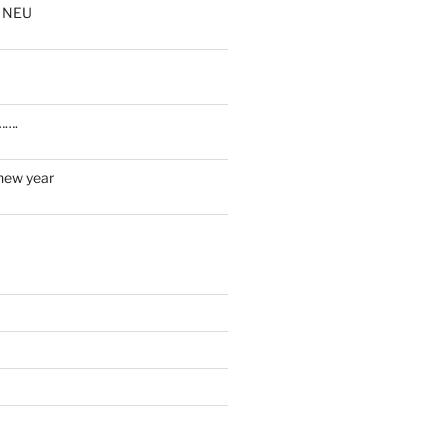
 NEU
…….
new year